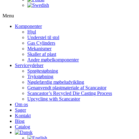
Menu
Komponenter
Hjul
Understel til stol
Gas Cylinders
Mekanismer
Skaller af plast
Andre møbelkomponenter
Serviceydelser
Sprøjtestøbning
Trykstøbning
Nøglefærdig møbeludvikling
Genanvendt plastmateriale af Scancastor
Scancastor’s Recycled Die Casting Process
Upcycling with Scancastor
Om os
Sager
Kontakt
Blog
Catalog