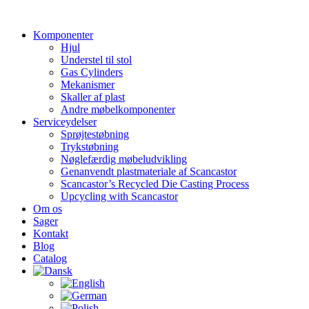
Videre
til
Komponenter
indhold
Hjul
Understel til stol
Gas Cylinders
Mekanismer
Skaller af plast
Andre møbelkomponenter
Serviceydelser
Sprøjtestøbning
Trykstøbning
Nøglefærdig møbeludvikling
Genanvendt plastmateriale af Scancastor
Scancastor’s Recycled Die Casting Process
Upcycling with Scancastor
Om os
Sager
Kontakt
Blog
Catalog