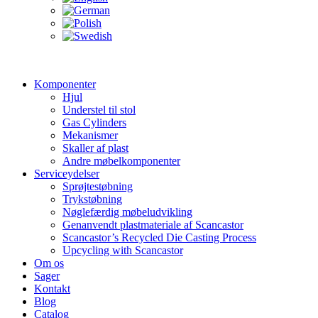
Komponenter
Hjul
Understel til stol
Gas Cylinders
Mekanismer
Skaller af plast
Andre møbelkomponenter
Serviceydelser
Sprøjtestøbning
Trykstøbning
Nøglefærdig møbeludvikling
Genanvendt plastmateriale af Scancastor
Scancastor’s Recycled Die Casting Process
Upcycling with Scancastor
Om os
Sager
Kontakt
Blog
Catalog