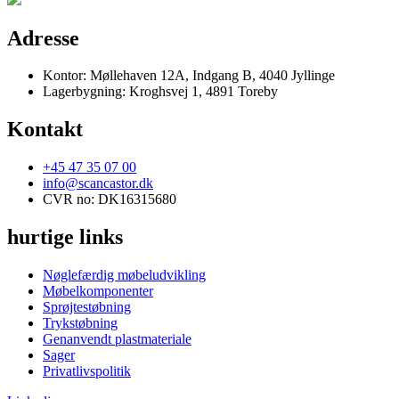
Adresse
Kontor: Møllehaven 12A, Indgang B, 4040 Jyllinge
Lagerbygning: Kroghsvej 1, 4891 Toreby
Kontakt
+45 47 35 07 00
info@scancastor.dk
CVR no: DK16315680
hurtige links
Nøglefærdig møbeludvikling
Møbelkomponenter
Sprøjtestøbning
Trykstøbning
Genanvendt plastmateriale
Sager
Privatlivspolitik