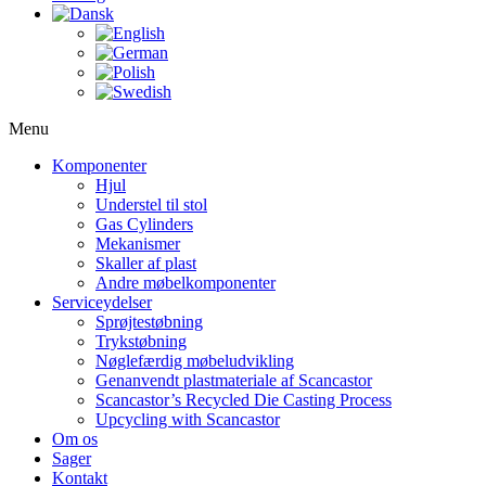
Menu
Komponenter
Hjul
Understel til stol
Gas Cylinders
Mekanismer
Skaller af plast
Andre møbelkomponenter
Serviceydelser
Sprøjtestøbning
Trykstøbning
Nøglefærdig møbeludvikling
Genanvendt plastmateriale af Scancastor
Scancastor’s Recycled Die Casting Process
Upcycling with Scancastor
Om os
Sager
Kontakt