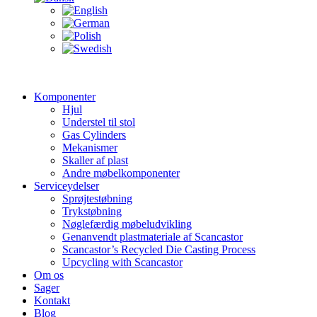
Komponenter
Hjul
Understel til stol
Gas Cylinders
Mekanismer
Skaller af plast
Andre møbelkomponenter
Serviceydelser
Sprøjtestøbning
Trykstøbning
Nøglefærdig møbeludvikling
Genanvendt plastmateriale af Scancastor
Scancastor’s Recycled Die Casting Process
Upcycling with Scancastor
Om os
Sager
Kontakt
Blog