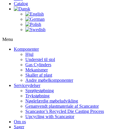
Catalog
Menu
Komponenter
Hjul
Understel til stol
Gas Cylinders
Mekanismer
Skaller af plast
Andre møbelkomponenter
Serviceydelser
Sprøjtestøbning
Trykstøbning
Nøglefærdig møbeludvikling
Genanvendt plastmateriale af Scancastor
Scancastor’s Recycled Die Casting Process
Upcycling with Scancastor
Om os
Sager