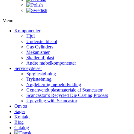
Menu
Komponenter
Hjul
Understel til stol
Gas Cylinders
Mekanismer
Skaller af plast
Andre møbelkomponenter
Serviceydelser
Sprøjtestøbning
Trykstøbning
Nøglefærdig møbeludvikling
Genanvendt plastmateriale af Scancastor
Scancastor’s Recycled Die Casting Process
Upcycling with Scancastor
Om os
Sager
Kontakt
Blog
Catalog