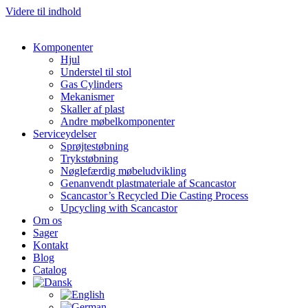
Videre til indhold
Komponenter
Hjul
Understel til stol
Gas Cylinders
Mekanismer
Skaller af plast
Andre møbelkomponenter
Serviceydelser
Sprøjtestøbning
Trykstøbning
Nøglefærdig møbeludvikling
Genanvendt plastmateriale af Scancastor
Scancastor’s Recycled Die Casting Process
Upcycling with Scancastor
Om os
Sager
Kontakt
Blog
Catalog