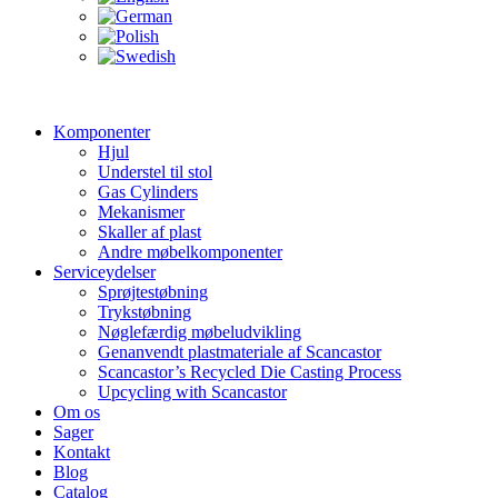
Komponenter
Hjul
Understel til stol
Gas Cylinders
Mekanismer
Skaller af plast
Andre møbelkomponenter
Serviceydelser
Sprøjtestøbning
Trykstøbning
Nøglefærdig møbeludvikling
Genanvendt plastmateriale af Scancastor
Scancastor’s Recycled Die Casting Process
Upcycling with Scancastor
Om os
Sager
Kontakt
Blog
Catalog