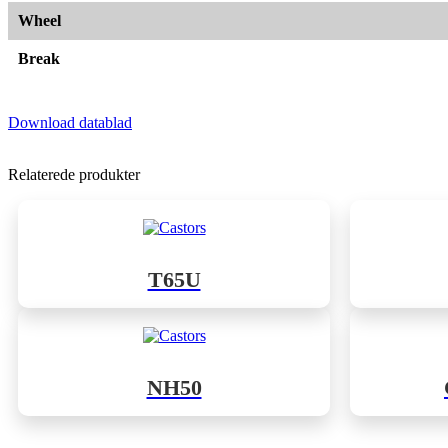
Wheel
Break
Download datablad
Relaterede produkter
T65U
NH50