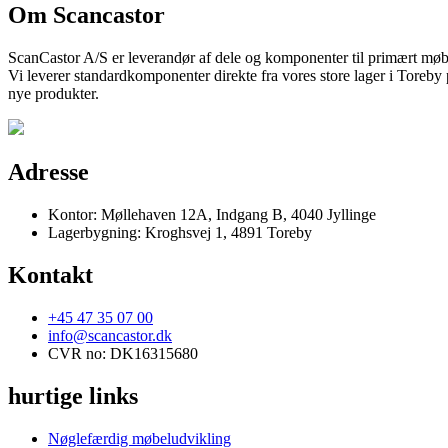
Om Scancastor
ScanCastor A/S er leverandør af dele og komponenter til primært møb
Vi leverer standardkomponenter direkte fra vores store lager i Toreby
nye produkter.
Adresse
Kontor: Møllehaven 12A, Indgang B, 4040 Jyllinge
Lagerbygning: Kroghsvej 1, 4891 Toreby
Kontakt
+45 47 35 07 00
info@scancastor.dk
CVR no: DK16315680
hurtige links
Nøglefærdig møbeludvikling