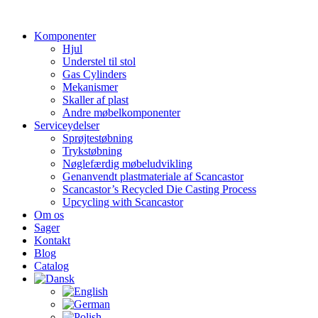
Videre
til
Komponenter
indhold
Hjul
Understel til stol
Gas Cylinders
Mekanismer
Skaller af plast
Andre møbelkomponenter
Serviceydelser
Sprøjtestøbning
Trykstøbning
Nøglefærdig møbeludvikling
Genanvendt plastmateriale af Scancastor
Scancastor’s Recycled Die Casting Process
Upcycling with Scancastor
Om os
Sager
Kontakt
Blog
Catalog