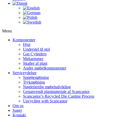
Menu
Komponenter
Hjul
Understel til stol
Gas Cylinders
Mekanismer
Skaller af plast
Andre møbelkomponenter
Serviceydelser
Sprøjtestøbning
Trykstøbning
Nøglefærdig møbeludvikling
Genanvendt plastmateriale af Scancastor
Scancastor’s Recycled Die Casting Process
Upcycling with Scancastor
Om os
Sager
Kontakt