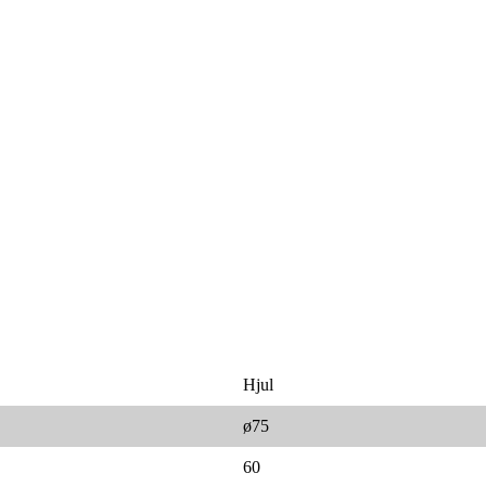
Hjul
ø75
60