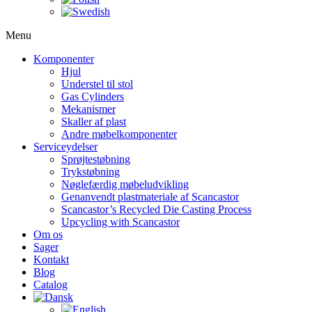
Menu
Komponenter
Hjul
Understel til stol
Gas Cylinders
Mekanismer
Skaller af plast
Andre møbelkomponenter
Serviceydelser
Sprøjtestøbning
Trykstøbning
Nøglefærdig møbeludvikling
Genanvendt plastmateriale af Scancastor
Scancastor’s Recycled Die Casting Process
Upcycling with Scancastor
Om os
Sager
Kontakt
Blog
Catalog