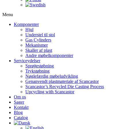
Menu
Komponenter
Hjul
Understel til stol
Gas Cylinders
Mekanismer
Skaller af plast
Andre møbelkomponenter
Serviceydelser
Sprøjtestøbning
Trykstøbning
Nøglefærdig møbeludvikling
Genanvendt plastmateriale af Scancastor
Scancastor’s Recycled Die Casting Process
Upcycling with Scancastor
Om os
Sager
Kontakt
Blog
Catalog