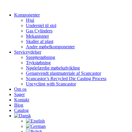
Videre
til
Komponenter
indhold
Hjul
Understel til stol
Gas Cylinders
Mekanismer
Skaller af plast
Andre møbelkomponenter
Serviceydelser
Sprøjtestøbning
Trykstøbning
Nøglefærdig møbeludvikling
Genanvendt plastmateriale af Scancastor
Scancastor’s Recycled Die Casting Process
Upcycling with Scancastor
Om os
Sager
Kontakt
Blog
Catalog