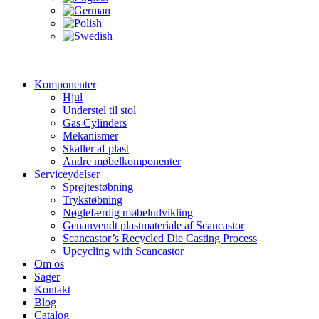
Komponenter
Hjul
Understel til stol
Gas Cylinders
Mekanismer
Skaller af plast
Andre møbelkomponenter
Serviceydelser
Sprøjtestøbning
Trykstøbning
Nøglefærdig møbeludvikling
Genanvendt plastmateriale af Scancastor
Scancastor’s Recycled Die Casting Process
Upcycling with Scancastor
Om os
Sager
Kontakt
Blog
Catalog