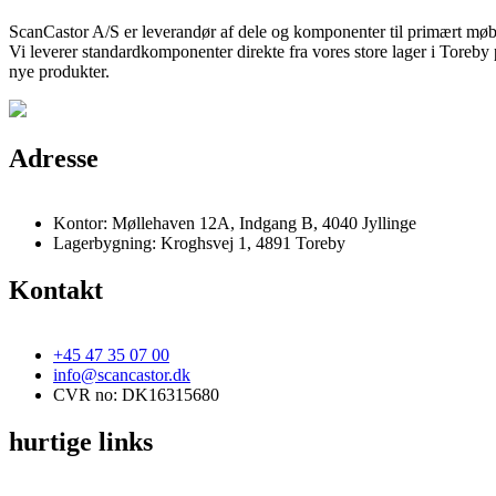
ScanCastor A/S er leverandør af dele og komponenter til primært møb
Vi leverer standardkomponenter direkte fra vores store lager i Toreby
nye produkter.
Adresse
Kontor: Møllehaven 12A, Indgang B, 4040 Jyllinge
Lagerbygning: Kroghsvej 1, 4891 Toreby
Kontakt
+45 47 35 07 00
info@scancastor.dk
CVR no: DK16315680
hurtige links