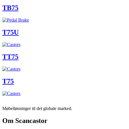
TB75
T75U
TT75
T75
Møbelløsninger til det globale marked.
Om Scancastor