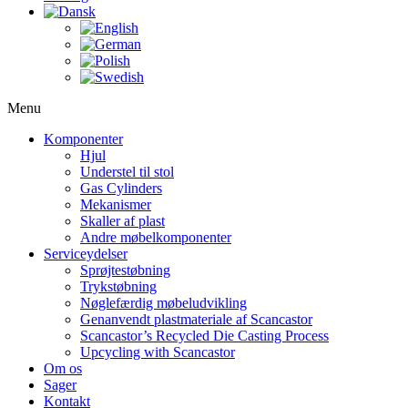
Menu
Komponenter
Hjul
Understel til stol
Gas Cylinders
Mekanismer
Skaller af plast
Andre møbelkomponenter
Serviceydelser
Sprøjtestøbning
Trykstøbning
Nøglefærdig møbeludvikling
Genanvendt plastmateriale af Scancastor
Scancastor’s Recycled Die Casting Process
Upcycling with Scancastor
Om os
Sager
Kontakt