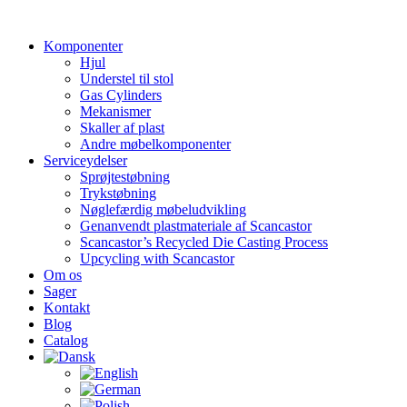
Videre
til
Komponenter
indhold
Hjul
Understel til stol
Gas Cylinders
Mekanismer
Skaller af plast
Andre møbelkomponenter
Serviceydelser
Sprøjtestøbning
Trykstøbning
Nøglefærdig møbeludvikling
Genanvendt plastmateriale af Scancastor
Scancastor’s Recycled Die Casting Process
Upcycling with Scancastor
Om os
Sager
Kontakt
Blog
Catalog