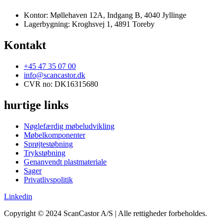
Kontor: Møllehaven 12A, Indgang B, 4040 Jyllinge
Lagerbygning: Kroghsvej 1, 4891 Toreby
Kontakt
+45 47 35 07 00
info@scancastor.dk
CVR no: DK16315680
hurtige links
Nøglefærdig møbeludvikling
Møbelkomponenter
Sprøjtestøbning
Trykstøbning
Genanvendt plastmateriale
Sager
Privatlivspolitik
Linkedin
Copyright © 2024 ScanCastor A/S | Alle rettigheder forbeholdes.