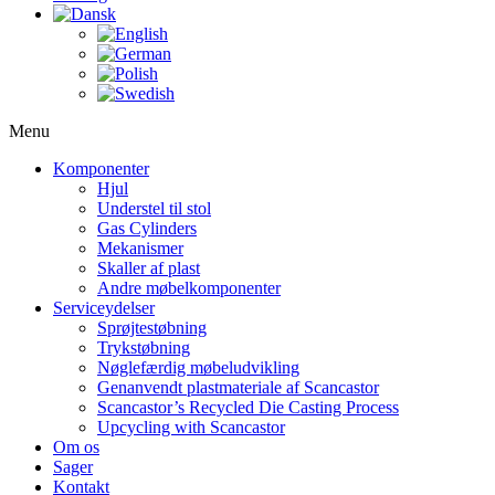
Menu
Komponenter
Hjul
Understel til stol
Gas Cylinders
Mekanismer
Skaller af plast
Andre møbelkomponenter
Serviceydelser
Sprøjtestøbning
Trykstøbning
Nøglefærdig møbeludvikling
Genanvendt plastmateriale af Scancastor
Scancastor’s Recycled Die Casting Process
Upcycling with Scancastor
Om os
Sager
Kontakt