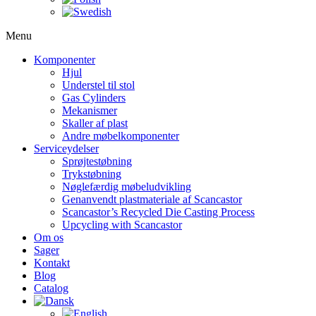
Menu
Komponenter
Hjul
Understel til stol
Gas Cylinders
Mekanismer
Skaller af plast
Andre møbelkomponenter
Serviceydelser
Sprøjtestøbning
Trykstøbning
Nøglefærdig møbeludvikling
Genanvendt plastmateriale af Scancastor
Scancastor’s Recycled Die Casting Process
Upcycling with Scancastor
Om os
Sager
Kontakt
Blog
Catalog