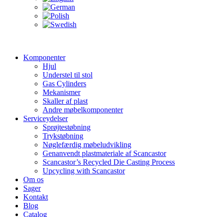
Komponenter
Hjul
Understel til stol
Gas Cylinders
Mekanismer
Skaller af plast
Andre møbelkomponenter
Serviceydelser
Sprøjtestøbning
Trykstøbning
Nøglefærdig møbeludvikling
Genanvendt plastmateriale af Scancastor
Scancastor’s Recycled Die Casting Process
Upcycling with Scancastor
Om os
Sager
Kontakt
Blog
Catalog