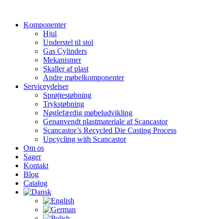
Videre
til
Komponenter
indhold
Hjul
Understel til stol
Gas Cylinders
Mekanismer
Skaller af plast
Andre møbelkomponenter
Serviceydelser
Sprøjtestøbning
Trykstøbning
Nøglefærdig møbeludvikling
Genanvendt plastmateriale af Scancastor
Scancastor’s Recycled Die Casting Process
Upcycling with Scancastor
Om os
Sager
Kontakt
Blog
Catalog