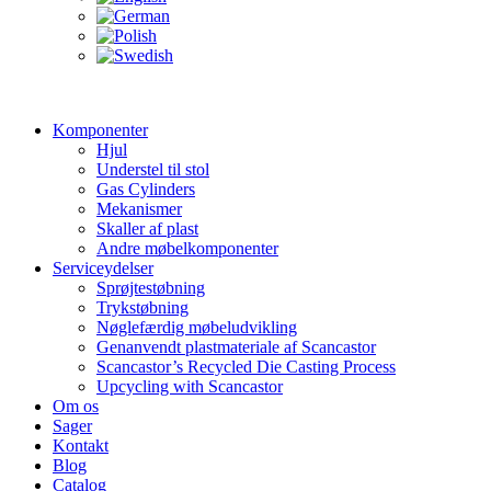
Komponenter
Hjul
Understel til stol
Gas Cylinders
Mekanismer
Skaller af plast
Andre møbelkomponenter
Serviceydelser
Sprøjtestøbning
Trykstøbning
Nøglefærdig møbeludvikling
Genanvendt plastmateriale af Scancastor
Scancastor’s Recycled Die Casting Process
Upcycling with Scancastor
Om os
Sager
Kontakt
Blog
Catalog