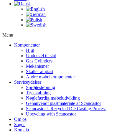
Menu
Komponenter
Hjul
Understel til stol
Gas Cylinders
Mekanismer
Skaller af plast
Andre møbelkomponenter
Serviceydelser
Sprøjtestøbning
Trykstøbning
Nøglefærdig møbeludvikling
Genanvendt plastmateriale af Scancastor
Scancastor’s Recycled Die Casting Process
Upcycling with Scancastor
Om os
Sager
Kontakt