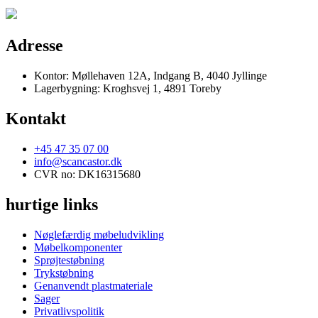
Adresse
Kontor: Møllehaven 12A, Indgang B, 4040 Jyllinge
Lagerbygning: Kroghsvej 1, 4891 Toreby
Kontakt
+45 47 35 07 00
info@scancastor.dk
CVR no: DK16315680
hurtige links
Nøglefærdig møbeludvikling
Møbelkomponenter
Sprøjtestøbning
Trykstøbning
Genanvendt plastmateriale
Sager
Privatlivspolitik