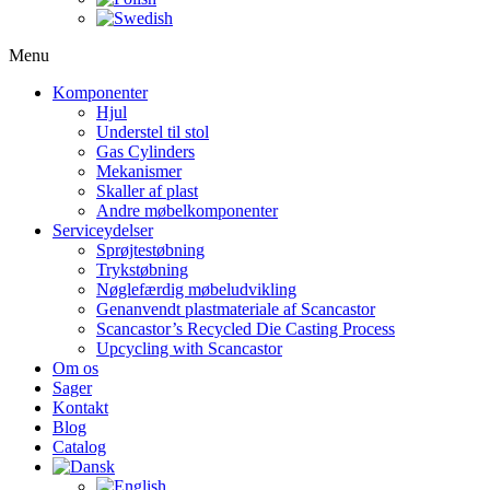
Menu
Komponenter
Hjul
Understel til stol
Gas Cylinders
Mekanismer
Skaller af plast
Andre møbelkomponenter
Serviceydelser
Sprøjtestøbning
Trykstøbning
Nøglefærdig møbeludvikling
Genanvendt plastmateriale af Scancastor
Scancastor’s Recycled Die Casting Process
Upcycling with Scancastor
Om os
Sager
Kontakt
Blog
Catalog