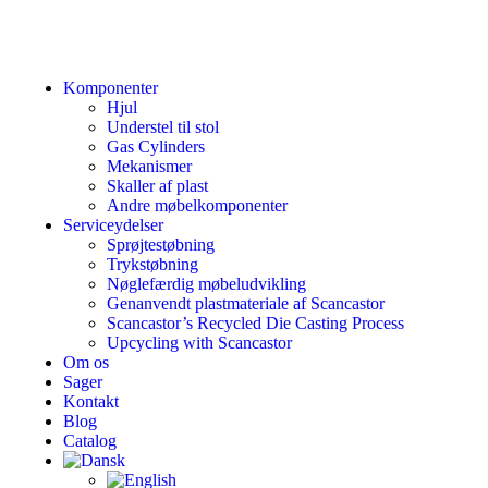
Komponenter
Hjul
Understel til stol
Gas Cylinders
Mekanismer
Skaller af plast
Andre møbelkomponenter
Serviceydelser
Sprøjtestøbning
Trykstøbning
Nøglefærdig møbeludvikling
Genanvendt plastmateriale af Scancastor
Scancastor’s Recycled Die Casting Process
Upcycling with Scancastor
Om os
Sager
Kontakt
Blog
Catalog