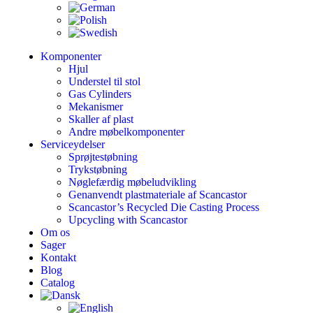
Komponenter
Hjul
Understel til stol
Gas Cylinders
Mekanismer
Skaller af plast
Andre møbelkomponenter
Serviceydelser
Sprøjtestøbning
Trykstøbning
Nøglefærdig møbeludvikling
Genanvendt plastmateriale af Scancastor
Scancastor’s Recycled Die Casting Process
Upcycling with Scancastor
Om os
Sager
Kontakt
Blog
Catalog