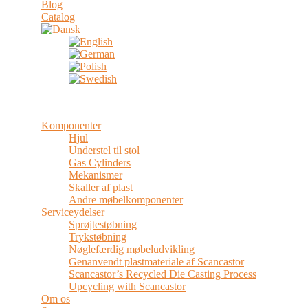
Blog
Catalog
Menu
Komponenter
Hjul
Understel til stol
Gas Cylinders
Mekanismer
Skaller af plast
Andre møbelkomponenter
Serviceydelser
Sprøjtestøbning
Trykstøbning
Nøglefærdig møbeludvikling
Genanvendt plastmateriale af Scancastor
Scancastor’s Recycled Die Casting Process
Upcycling with Scancastor
Om os