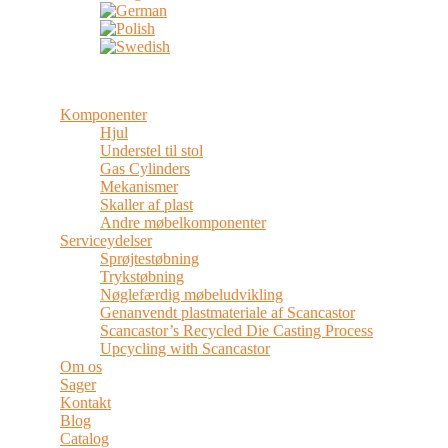
Menu
Komponenter
Hjul
Understel til stol
Gas Cylinders
Mekanismer
Skaller af plast
Andre møbelkomponenter
Serviceydelser
Sprøjtestøbning
Trykstøbning
Nøglefærdig møbeludvikling
Genanvendt plastmateriale af Scancastor
Scancastor’s Recycled Die Casting Process
Upcycling with Scancastor
Om os
Sager
Kontakt
Blog
Catalog