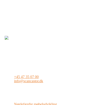
ScanCastor A/S er leverandør af dele og komponenter til
primært møbelindustrien.
Vi leverer standardkomponenter direkte fra vores store lager i
Toreby på Lolland, men hjælper også mange af vores kunder
med alt fra design, udvikling, konstruktion, produktion og
supply chain-løsninger af nye produkter.
Adresse
Kontor: Møllehaven 12A, Indgang B, 4040 Jyllinge
Lagerbygning: Kroghsvej 1, 4891 Toreby
Kontakt
+45 47 35 07 00
info@scancastor.dk
CVR no: DK16315680
hurtige links
Nøglefærdig møbeludvikling