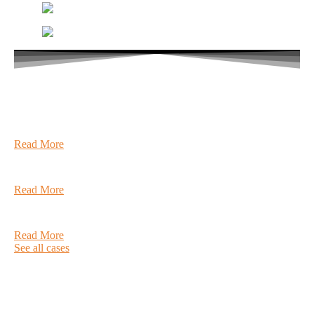
Projects
Made By Scancastor
Cobra Ergonomic Educational Chair
Read More
PATIO CHAIR NO. ONE
Read More
Marée Chair
Read More
See all cases
Møbelløsninger til det globale marked.
Om Scancastor