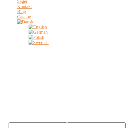
Sager
Kontakt
Blog
Catalog
DOWNLOAD BROUCHER
Download our “How to implement sustainability into your
furniture production” Brochure to see how you can implement
sustainability into your furniture production and to see how it
has been done.
How to implement Sustainability into
your Furniture production.
First Name
Last Name