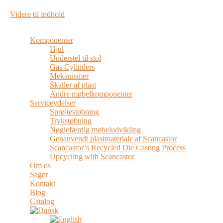
Videre til indhold
Komponenter
Hjul
Understel til stol
Gas Cylinders
Mekanismer
Skaller af plast
Andre møbelkomponenter
Serviceydelser
Sprøjtestøbning
Trykstøbning
Nøglefærdig møbeludvikling
Genanvendt plastmateriale af Scancastor
Scancastor’s Recycled Die Casting Process
Upcycling with Scancastor
Om os
Sager
Kontakt
Blog
Catalog