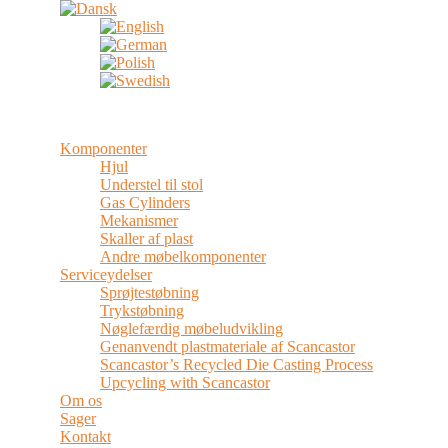
Komponenter
Hjul
Understel til stol
Gas Cylinders
Mekanismer
Skaller af plast
Andre møbelkomponenter
Serviceydelser
Sprøjtestøbning
Trykstøbning
Nøglefærdig møbeludvikling
Genanvendt plastmateriale af Scancastor
Scancastor’s Recycled Die Casting Process
Upcycling with Scancastor
Om os
Sager
Kontakt